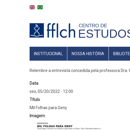
Pular
para
o
CENTRO DE
conteúdo
ESTUDO
principal
NAVEGAÇÃO
INSTITUCIONAL
NOSSA HISTÓRIA
BIBLIOT
PRINCIPAL
Relembre a entrevista concedida pela professora Dra.
Data
sex, 05/20/2022 - 12:00
Título
Mil Folhas para Geny
Imagem