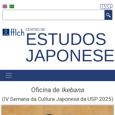
Pular
para
Buscar
o
conteúdo
CENTRO DE
ESTUDOS
principal
JAPONESE
NAVEGAÇÃO
PRINCIPAL
Oficina de
I
kebana
(IV Semana da Cultura Japonesa da USP 2025)